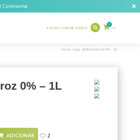
 Continental
Search
0
for:
0 €
LOGIN | CRIAR CONTA
Início
Loja
Bebida Arroz 0% – 1L
roz 0% – 1L
2
ADICIONAR