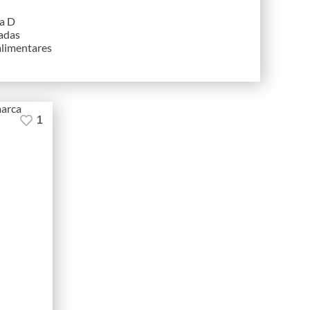
na D
adas
 alimentares
1