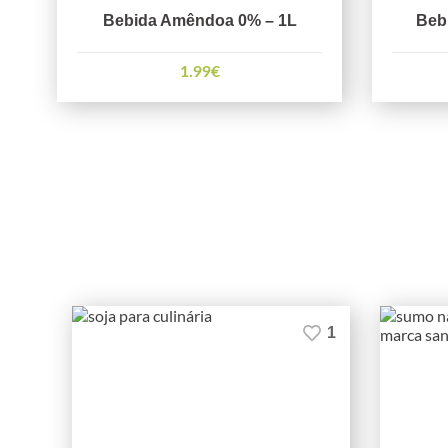
Bebida Amêndoa 0% – 1L
Bebi
1.99
€
1