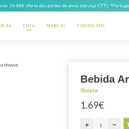
es 29.99€ oferta dos portes de envio (serviço CTT). *Portugal
DICAS
LOJA
MARCAS
CONTACTOS
Bebida Ar
Shoyce
1.69
€