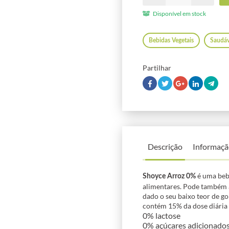
Disponível em stock
Bebidas Vegetais
Saudáv
Partilhar
Descrição
Informaçã
é uma bebi
Shoyce Arroz 0%
alimentares. Pode também a
dado o seu baixo teor de go
contém 15% da dose diária 
0% lactose
0% açúcares adicionado