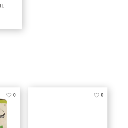
1L
0
0